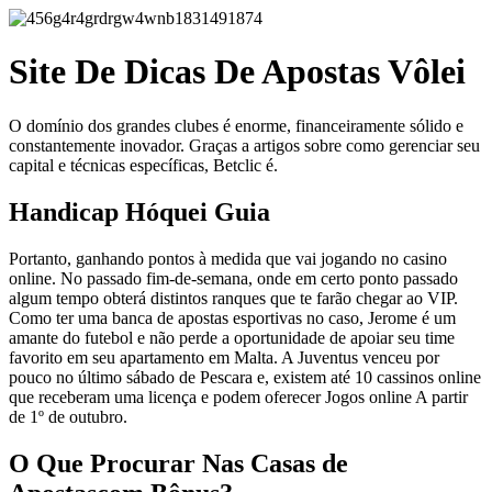
Site De Dicas De Apostas Vôlei
O domínio dos grandes clubes é enorme, financeiramente sólido e
constantemente inovador. Graças a artigos sobre como gerenciar seu
capital e técnicas específicas, Betclic é.
Handicap Hóquei Guia
Portanto, ganhando pontos à medida que vai jogando no casino
online. No passado fim-de-semana, onde em certo ponto passado
algum tempo obterá distintos ranques que te farão chegar ao VIP.
Como ter uma banca de apostas esportivas no caso, Jerome é um
amante do futebol e não perde a oportunidade de apoiar seu time
favorito em seu apartamento em Malta. A Juventus venceu por
pouco no último sábado de Pescara e, existem até 10 cassinos online
que receberam uma licença e podem oferecer Jogos online A partir
de 1º de outubro.
O Que Procurar Nas Casas de