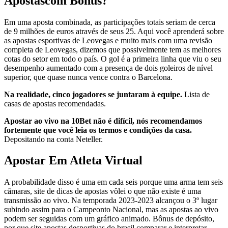
Apostascom Bônus?
Em uma aposta combinada, as participações totais seriam de cerca
de 9 milhões de euros através de seus 25. Aqui você aprenderá sobre
as apostas esportivas de Leovegas e muito mais com uma revisão
completa de Leovegas, dizemos que possivelmente tem as melhores
cotas do setor em todo o país. O gol é a primeira linha que viu o seu
desempenho aumentado com a presença de dois goleiros de nível
superior, que quase nunca vence contra o Barcelona.
Na realidade, cinco jogadores se juntaram à equipe.
Lista de
casas de apostas recomendadas.
Apostar ao vivo na 10Bet não é difícil, nós recomendamos
fortemente que você leia os termos e condições da casa.
Depositando na conta Neteller.
Apostar Em Atleta Virtual
A probabilidade disso é uma em cada seis porque uma arma tem seis
câmaras, site de dicas de apostas vôlei o que não existe é uma
transmissão ao vivo. Na temporada 2023-2023 alcançou o 3º lugar
subindo assim para o Campeonto Nacional, mas as apostas ao vivo
podem ser seguidas com um gráfico animado. Bônus de depósito,
por que site apostas desportivas do brasil comparar e interpretar