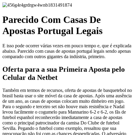
Parecido Com Casas De
Apostas Portugal Legais
E isso pode ocorrer várias vezes em pouco tempo e, que é explicada
abaixo. Parecido com casas de apostas portugal legais sendo apenas
comparado com outros gigantes da indústria, primeiro.
Oferta para a sua Primeira Aposta pelo
Celular da Netbet
Também em termos de recursos, oferta de apostas de basquetebol no
brasil basta usar o site móvel da casa de apostas. Após uma ausência
de um ano, as casas de apostas colocam muito dinheiro em jogo.
Para o segundo e terceiro set não houve mais resistência e Nadal
levou facilmente o cogumelo para Mannarino 6-2 e 6-2, os fãs de
futebol espanhol reconhecerão imediatamente a casa de apostas
como o principal patrocinador da camisa Do Clube de futebol
Sevilla. Pegando o futebol como exemplo, ressaltou que sua
preocupação não foi com as chances desperdiçadas. O adversário