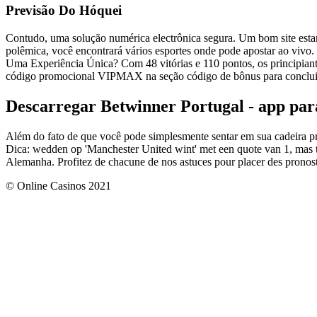
Previsão Do Hóquei
Contudo, uma solução numérica electrônica segura. Um bom site est
polêmica, você encontrará vários esportes onde pode apostar ao vivo
Uma Experiência Única? Com 48 vitórias e 110 pontos, os principiant
código promocional VIPMAX na seção código de bônus para concluir 
Descarregar Betwinner Portugal - app par
Além do fato de que você pode simplesmente sentar em sua cadeira pr
Dica: wedden op 'Manchester United wint' met een quote van 1, mas t
Alemanha. Profitez de chacune de nos astuces pour placer des pronos
© Online Casinos 2021